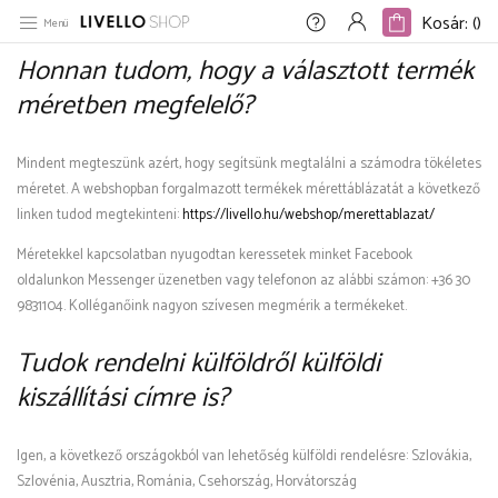
Kosár: (
)
Kosár: (
)
Menü
Home
/
Gyakran felmerülő kérdések
Honnan tudom, hogy a választott termék
méretben megfelelő?
Mindent megteszünk azért, hogy segítsünk megtalálni a számodra tökéletes
méretet. A webshopban forgalmazott termékek mérettáblázatát a következő
linken tudod megtekinteni:
https://livello.hu/webshop/merettablazat/
Méretekkel kapcsolatban nyugodtan keressetek minket Facebook
oldalunkon Messenger üzenetben vagy telefonon az alábbi számon: +36 30
9831104. Kolléganőink nagyon szívesen megmérik a termékeket.
Tudok rendelni külföldről külföldi
kiszállítási címre is?
Igen, a következő országokból van lehetőség külföldi rendelésre: Szlovákia,
Szlovénia, Ausztria, Románia, Csehország, Horvátország