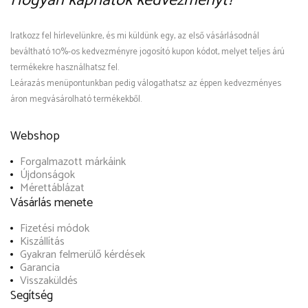
Hogyan kaphatok kedvezményt?
Iratkozz fel hírlevelünkre, és mi küldünk egy, az első vásárlásodnál
beváltható 10%-os kedvezményre jogosító kupon kódot, melyet teljes árú
termékekre használhatsz fel.
Leárazás menüpontunkban pedig válogathatsz az éppen kedvezményes
áron megvásárolható termékekből.
Webshop
Forgalmazott márkáink
Újdonságok
Mérettáblázat
Vásárlás menete
Fizetési módok
Kiszállítás
Gyakran felmerülő kérdések
Garancia
Visszaküldés
Segítség