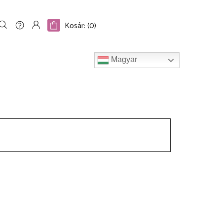
S
𝐆𝐎𝐎𝐃𝐁𝐘𝐄 𝐋𝐈𝐕𝐄𝐋𝐋𝐎
BLOG
INFO
Kosár: (
0
)
O
Magyar