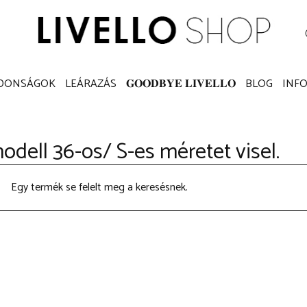
K
SZETTEK
KATEGÓRIÁK
ÚJDONSÁGOK
LEÁRAZÁ
 (
0
)
JDONSÁGOK
LEÁRAZÁS
𝐆𝐎𝐎𝐃𝐁𝐘𝐄 𝐋𝐈𝐕𝐄𝐋𝐋𝐎
BLOG
INF
odell 36-os/ S-es méretet visel.
Egy termék se felelt meg a keresésnek.