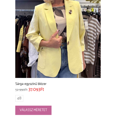
Sárga egyszínű blézer
37.093
Ft
52.990
Ft
48
VÁLASSZ MÉRETET