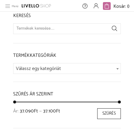
Kezdőlap
/
Részletes információ termék
/
95% poliészter 5% elasztán
Kosár: (
)
Kosár: (
)
Menü
KERESÉS
TERMÉKKATEGÓRIÁK
Válassz egy kategóriát
SZŰRÉS ÁR SZERINT
Ár:
37.090Ft
—
37.100Ft
SZŰRÉS