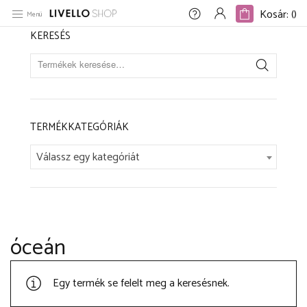
Kezdőlap
/
Szín termék
/
óceán
Kosár: (
)
Kosár: (
)
Menü
KERESÉS
TERMÉKKATEGÓRIÁK
Válassz egy kategóriát
óceán
Egy termék se felelt meg a keresésnek.