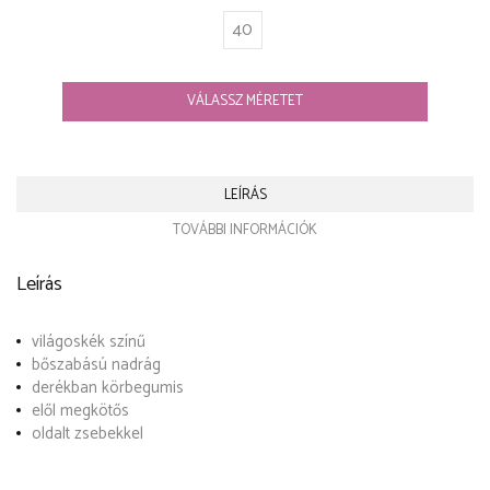
40
VÁLASSZ MÉRETET
LEÍRÁS
TOVÁBBI INFORMÁCIÓK
Leírás
világoskék színű
bőszabású nadrág
derékban körbegumis
elől megkötős
oldalt zsebekkel