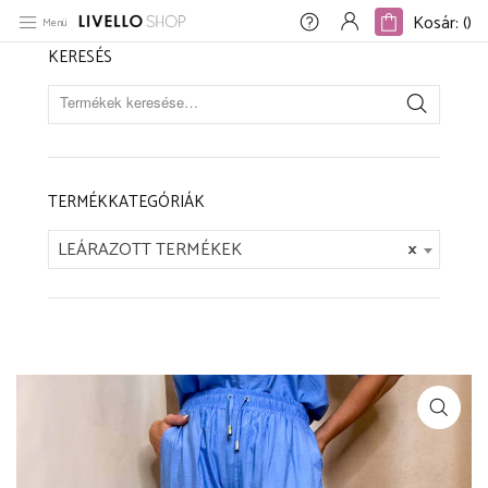
Kezdőlap
/
LEÁRAZOTT TERMÉKEK
/
Világoskék bőszárú nadrág „Hajo”
Kosár: (
)
Kosár: (
)
Menü
KERESÉS
TERMÉKKATEGÓRIÁK
LEÁRAZOTT TERMÉKEK
×