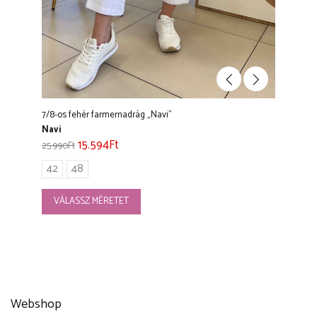
7/8-os fehér farmernadrág „Navi”
Navi
15.594
Ft
25.990
Ft
42
48
VÁLASSZ MÉRETET
Webshop