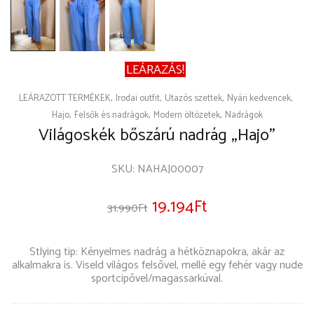
LEÁRAZÁS!
LEÁRAZOTT TERMÉKEK
Irodai outfit
Utazós szettek
Nyári kedvencek
Hajo
Felsők és nadrágok
Modern öltözetek
Nadrágok
Világoskék bőszárú nadrág „Hajo”
SKU:
NAHAJ00007
19.194
Ft
31.990
Ft
Stlying tip: Kényelmes nadrág a hétköznapokra, akár az
alkalmakra is. Viseld világos felsővel, mellé egy fehér vagy nude
sportcipővel/magassarkúval.