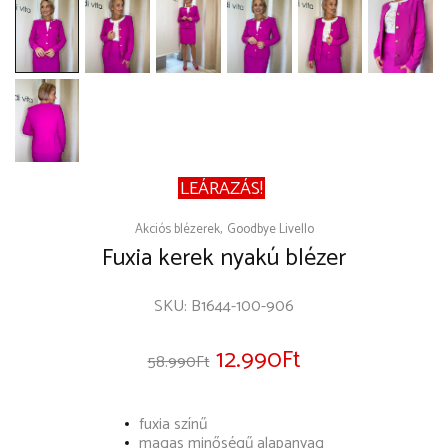
LEÁRAZÁS!
Akciós blézerek
Goodbye Livello
Fuxia kerek nyakú blézer
SKU:
B1644-100-906
12.990
Ft
58.990
Ft
fuxia színű
magas minőségű alapanyag