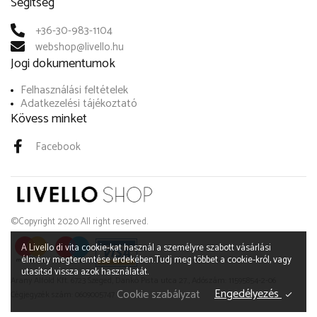
Segítség
+36-30-983-1104
webshop@livello.hu
Jogi dokumentumok
Felhasználási feltételek
Adatkezelési tájékoztató
Kövess minket
Facebook
©Copyright 2020 All right reserved.
A Livello di vita cookie-kat használ a személyre szabott vásárlási
élmény megteremtése érdekében.Tudj meg többet a cookie-król, vagy
utasítsd vissza azok használatát.
Arany Alföld Kft. 6723 Szeged, Dankó Pista utca 27., Adószám: 11595854-2-06
Engedélyezés
Cookie szabályzat
Cégjegyzék szám: 0609005747