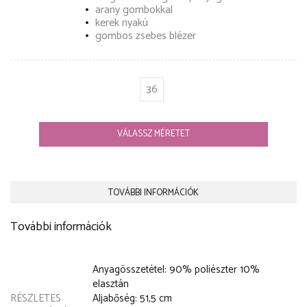
arany gombokkal
kerek nyakú
gombos zsebes blézer
36
VÁLASSZ MÉRETET
TOVÁBBI INFORMÁCIÓK
További információk
Anyagösszetétel: 90% poliészter 10%
elasztán
RÉSZLETES
Aljabőség: 51,5 cm