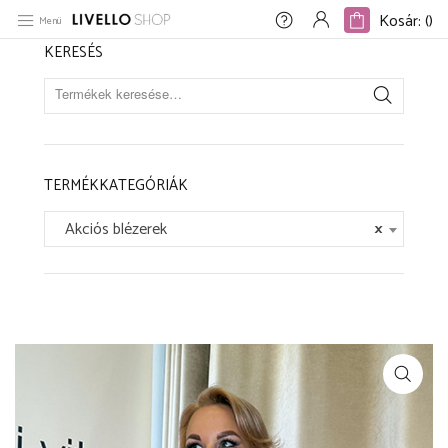
Kezdőlap
/
Goodbye Livello
/
Akciós blézerek
/
Fuxia kerek nyakú blézer
Kosár: (
)
Kosár: (
)
Menü
KERESÉS
TERMÉKKATEGÓRIÁK
Akciós blézerek
×