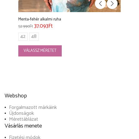
Menta-fehér alkalmi ruha
37.093
Ft
52.990
Ft
42
48
VÁLASSZ MÉRETET
Webshop
Forgalmazott márkáink
Újdonságok
Mérettáblázat
Vásárlás menete
Fizetési módok