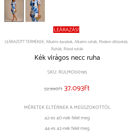
LEÁRAZÁS!
LEÁRAZOTT TERMÉKEK
Alkalmi darabok
Alkalmi ruhák
Modern öltözetek
Ruhák
Rövid ruhák
Kék virágos necc ruha
SKU:
RULMO00195
37.093
Ft
52.990
Ft
MÉRETEK ELTÉRNEK A MEGSZOKOTTÓL
42-es 40-nek felel meg
44-es 42-nek felel meg