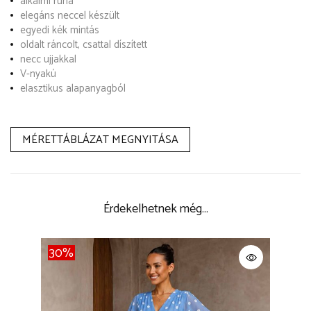
alkalmi ruha
elegáns neccel készült
egyedi kék mintás
oldalt ráncolt, csattal díszített
necc ujjakkal
V-nyakú
elasztikus alapanyagból
MÉRETTÁBLÁZAT MEGNYITÁSA
Érdekelhetnek még…
30%