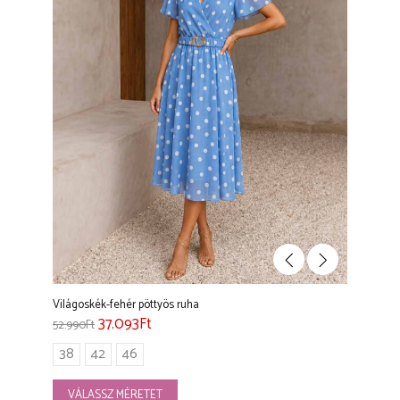
Világoskék-fehér pöttyös ruha
37.093
Ft
52.990
Ft
38
42
46
VÁLASSZ MÉRETET