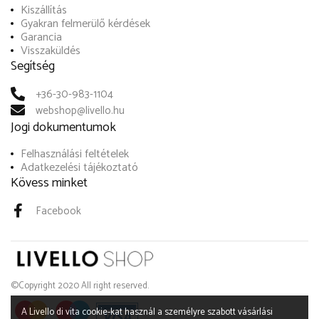
Kiszállítás
Gyakran felmerülő kérdések
Garancia
Visszaküldés
Segítség
+36-30-983-1104
webshop@livello.hu
Jogi dokumentumok
Felhasználási feltételek
Adatkezelési tájékoztató
Kövess minket
Facebook
©Copyright 2020 All right reserved.
A Livello di vita cookie-kat használ a személyre szabott vásárlási