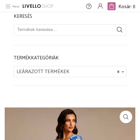
Kezdőlap
/
LEÁRAZOTT TERMÉKEK
/
Kék virágos necc ruha
Kosár: (
)
Kosár: (
)
Menü
KERESÉS
TERMÉKKATEGÓRIÁK
LEÁRAZOTT TERMÉKEK
×