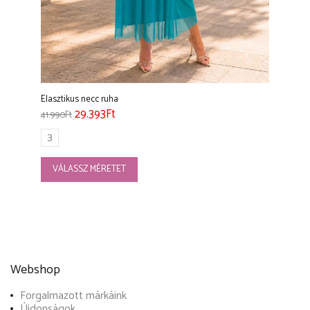
Elasztikus necc ruha
29.393
Ft
41.990
Ft
3
VÁLASSZ MÉRETET
Webshop
Forgalmazott márkáink
Újdonságok