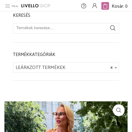
Kezdőlap
/
LEÁRAZOTT TERMÉKEK
/
Sárga-fehér csíkos ruha
Kosár: (
)
Kosár: (
)
Menü
KERESÉS
TERMÉKKATEGÓRIÁK
LEÁRAZOTT TERMÉKEK
×