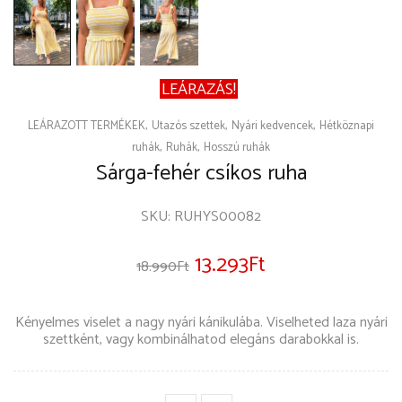
LEÁRAZÁS!
LEÁRAZOTT TERMÉKEK
Utazós szettek
Nyári kedvencek
Hétköznapi
ruhák
Ruhák
Hosszú ruhák
Sárga-fehér csíkos ruha
SKU:
RUHYS00082
13.293
Ft
18.990
Ft
Kényelmes viselet a nagy nyári kánikulába. Viselheted laza nyári
szettként, vagy kombinálhatod elegáns darabokkal is.