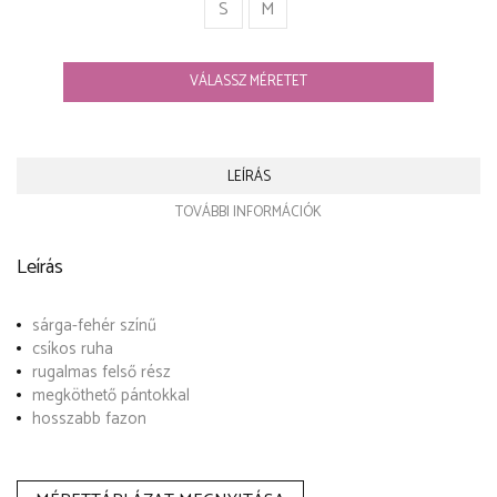
S
M
VÁLASSZ MÉRETET
LEÍRÁS
TOVÁBBI INFORMÁCIÓK
Leírás
sárga-fehér színű
csíkos ruha
rugalmas felső rész
megköthető pántokkal
hosszabb fazon