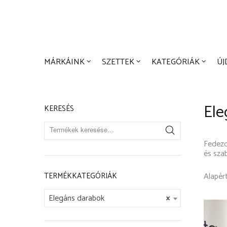
MÁRKÁIN
Kosár:
MÁRKÁINK
SZETTEK
KATEGÓRIÁK
Ú
Ele
KERESÉS
Fedezd
és sza
TERMÉKKATEGÓRIÁK
Elegáns darabok
×