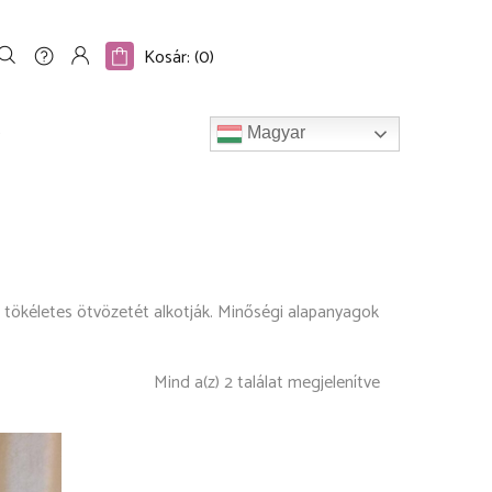
S
𝐆𝐎𝐎𝐃𝐁𝐘𝐄 𝐋𝐈𝐕𝐄𝐋𝐋𝐎
BLOG
INFO
Kosár: (
0
)
O
Magyar
g tökéletes ötvözetét alkotják. Minőségi alapanyagok
Mind a(z) 2 találat megjelenítve