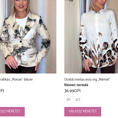
rafikás „Monari” blézer
Ocelot mintás ecrü ing „Német”
Német termék
0
Ft
36.990
Ft
36
40
SSZ MÉRETET
VÁLASSZ MÉRETET