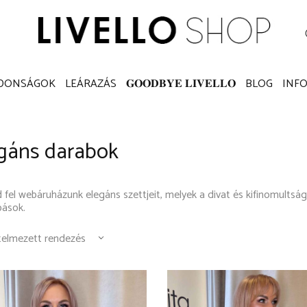
K
SZETTEK
KATEGÓRIÁK
ÚJDONSÁGOK
LEÁRAZÁ
 (
0
)
JDONSÁGOK
LEÁRAZÁS
𝐆𝐎𝐎𝐃𝐁𝐘𝐄 𝐋𝐈𝐕𝐄𝐋𝐋𝐎
BLOG
INF
gáns darabok
 fel webáruházunk elegáns szettjeit, melyek a divat és kifinomultsá
bások.