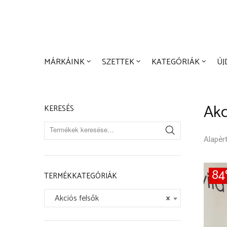
MÁRKÁIN
Kosár:
MÁRKÁINK
SZETTEK
KATEGÓRIÁK
Ú
Akc
KERESÉS
8
TERMÉKKATEGÓRIÁK
Akciós felsők
×