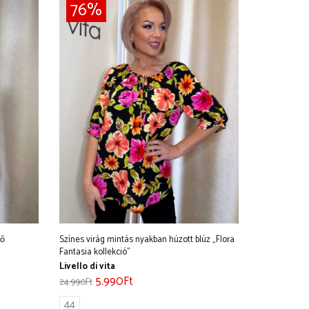
76%
ső
Színes virág mintás nyakban húzott blúz „Flora
Fantasia kollekció”
Livello di vita
5.990
Ft
24.990
Ft
44