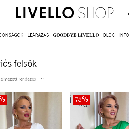
K
SZETTEK
KATEGÓRIÁK
ÚJDONSÁGOK
LEÁRAZÁ
 (
0
)
JDONSÁGOK
LEÁRAZÁS
𝐆𝐎𝐎𝐃𝐁𝐘𝐄 𝐋𝐈𝐕𝐄𝐋𝐋𝐎
BLOG
INF
iós felsők
4%
78%