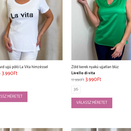
vid ujjú póló La Vita hímzéssel
Zöld kerek nyakú ujjatlan blúz
3.990
Ft
Livello di vita
t
3.990
Ft
17.990
Ft
36
SSZ MÉRETET
VÁLASSZ MÉRETET