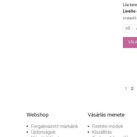
Lila ker
Livello 
17.990
Ft
38
VÁLA
1
2
Webshop
Vásárlás menete
Forgalmazott márkáink
Fizetési módok
Újdonságok
Kiszállítás