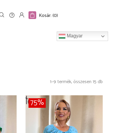
S
𝐆𝐎𝐎𝐃𝐁𝐘𝐄 𝐋𝐈𝐕𝐄𝐋𝐋𝐎
BLOG
INFO
Kosár: (
0
)
O
Magyar
1–9 termék, összesen 15 db
75%