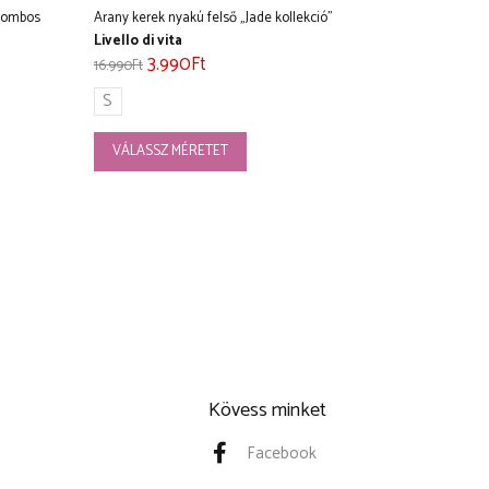
 gombos
Arany kerek nyakú felső „Jade kollekció”
Livello di vita
3.990
Ft
16.990
Ft
S
VÁLASSZ MÉRETET
Kövess minket
Facebook