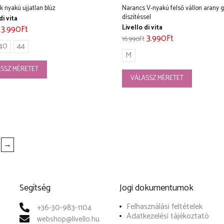
ek nyakú ujjatlan blúz
Narancs V-nyakú felső vállon arany
díszítéssel
di vita
3.990
Ft
Livello di vita
3.990
Ft
16.990
Ft
40
44
M
SSZ MÉRETET
VÁLASSZ MÉRETET
→
Segítség
Jogi dokumentumok
Felhasználási feltételek
+36-30-983-1104
Adatkezelési tájékoztató
webshop@livello.hu