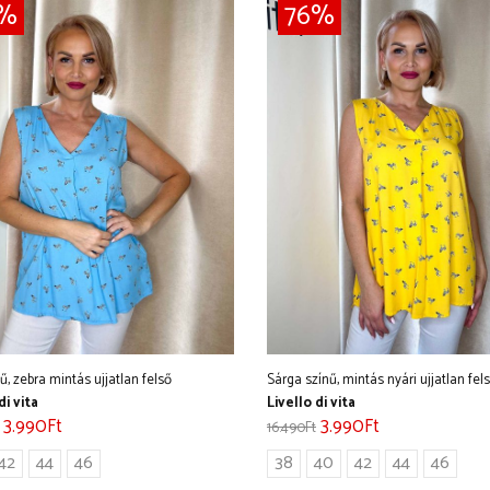
6%
76%
ű, zebra mintás ujjatlan felső
Sárga színű, mintás nyári ujjatlan fel
di vita
Livello di vita
3.990
Ft
3.990
Ft
16.490
Ft
42
44
46
38
40
42
44
46