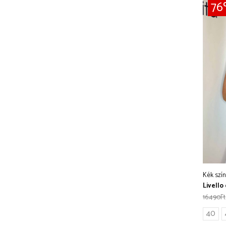
7
Kék szín
Livello 
16.490
Ft
40