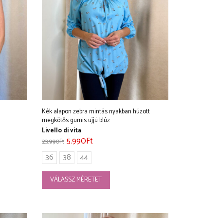
Kék alapon zebra mintás nyakban húzott
megkötős gumis ujjú blúz
Livello di vita
5.990
Ft
23.990
Ft
36
38
44
VÁLASSZ MÉRETET